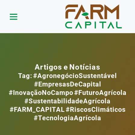
Artigos e Notícias
Tag: #AgronegócioSustentável
#EmpresasDeCapital
#InovaçãoNoCampo #FuturoAgrícola
#SustentabilidadeAgrícola
#FARM_CAPITAL #RiscosClimáticos
#TecnologiaAgrícola