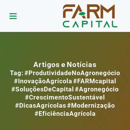
Artigos e Notícias
Tag: #ProdutividadeNoAgronegócio
#InovaçãoAgrícola #FARMcapital
#SoluçõesDeCapital #Agronegócio
#CrescimentoSustentável
#DicasAgrícolas #Modernização
#EficiênciaAgrícola